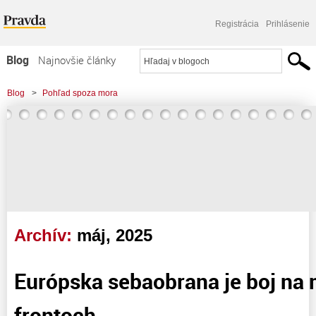
Registrácia
Prihlásenie
Blog
Najnovšie články
Najčítanejšie články
Blog
>
Pohľad spoza mora
Najkomentovanejšie články
Zoznam blogov
Komerčné blogy
Archív:
máj, 2025
Európska sebaobrana je boj na
frontoch