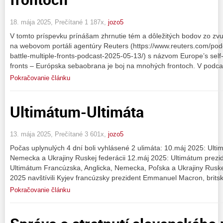
18. mája 2025, Prečítané 1 187x,
jozo5
V tomto príspevku prínášam zhrnutie tém a dôležitých bodov zo 
na webovom portáli agentúry Reuters (https://www.reuters.com/pod
battle-multiple-fronts-podcast-2025-05-13/) s názvom Europe’s self-
fronts – Európska sebaobrana je boj na mnohých frontoch. V podca
Pokračovanie článku
Ultimátum-Ultimáta
13. mája 2025, Prečítané 3 601x,
jozo5
Počas uplynulých 4 dní boli vyhlásené 2 ulimáta: 10.máj 2025: Ulti
Nemecka a Ukrajiny Ruskej federácii 12.máj 2025: Ultimátum prez
Ultimátum Francúzska, Anglicka, Nemecka, Poľska a Ukrajiny Ruskej
2025 navštívili Kyjev francúzsky prezident Emmanuel Macron, brits
Pokračovanie článku