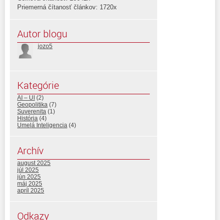
Priemerná čítanosť článkov: 1720x
Autor blogu
jozo5
Kategórie
AI – UI
(2)
Geopolitika
(7)
Suverenita
(1)
História
(4)
Umelá Inteligencia
(4)
Archív
august 2025
júl 2025
jún 2025
máj 2025
apríl 2025
Odkazy