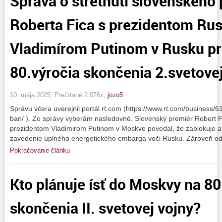
Správa o stretnutí slovenského
Roberta Fica s prezidentom Rus
Vladimírom Putinom v Rusku pri 
80.výročia skončenia 2.svetovej
10. mája 2025, Prečítané 2 076x,
jozo5
Správu včera uverejnil portál rt.com (https://www.rt.com/business/6
ban/ ). Zo správy vyberám nasledovné. Slovenský premiér Robert Fi
prezidentom Vladimirom Putinom v Moskve povedal, že zablokuje a
zavedenie úplného energetického embarga voči Rusku. Zároveň od
Pokračovanie článku
Kto plánuje ísť do Moskvy na 80
skončenia II. svetovej vojny?