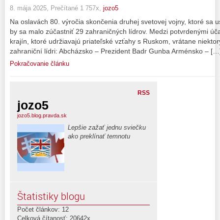
8. mája 2025, Prečítané 1 757x,
jozo5
Na oslavách 80. výročia skončenia druhej svetovej vojny, ktoré sa 
by sa malo zúčastniť 29 zahraničných lídrov. Medzi potvrdenými úča
krajín, ktoré udržiavajú priateľské vzťahy s Ruskom, vrátane niekt
zahraniční lídri: Abcházsko – Prezident Badr Gunba Arménsko – […
Pokračovanie článku
RSS
jozo5
jozo5.blog.pravda.sk
Lepšie zažať jednu sviečku
ako preklínať temnotu
Štatistiky blogu
Počet článkov: 12
Celková čítanosť: 20642x