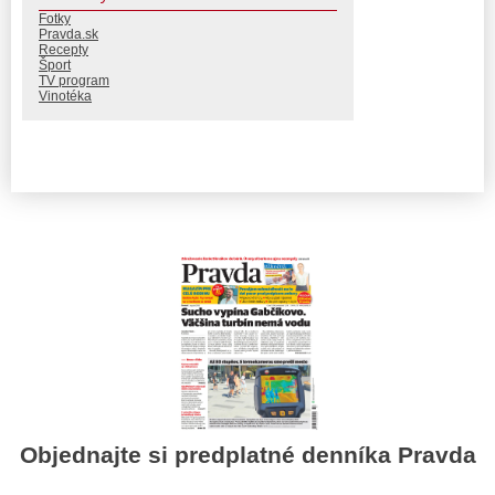
Fotky
Pravda.sk
Recepty
Šport
TV program
Vinotéka
Objednajte si predplatné denníka Pravda